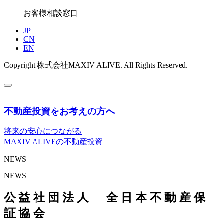
お客様相談窓口
JP
CN
EN
Copyright 株式会社MAXIV ALIVE. All Rights Reserved.
不動産投資をお考えの方へ
将来の安心
につながる
MAXIV ALIVEの不動産投資
NEWS
NEWS
公
益
社
団
法
人
全
日
本
不
動
産
保
証
協
会